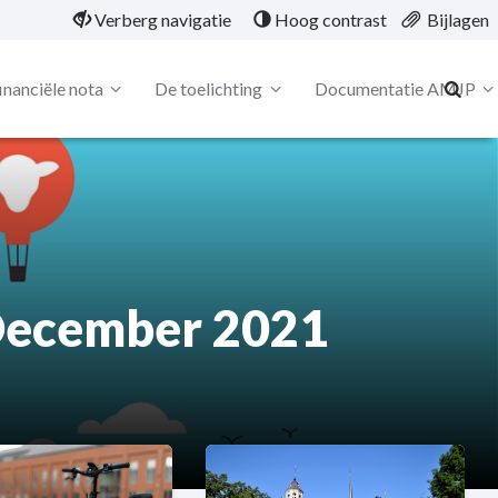
Verberg navigatie
Hoog contrast
Bijlagen
inanciële nota
De toelichting
Documentatie AMJP
December 2021