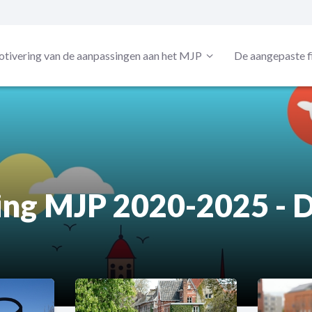
tivering van de aanpassingen aan het MJP
De aangepaste f
ing MJP 2020-2025 - 