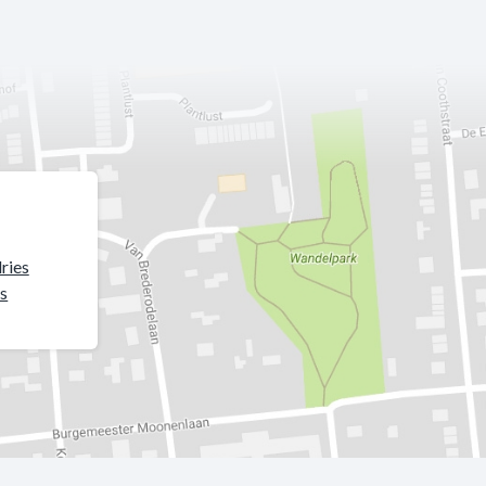
ries
s