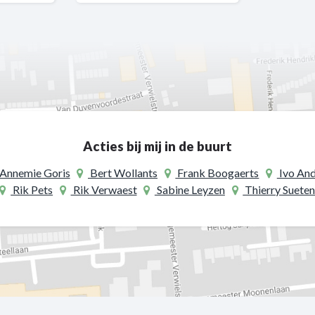
Acties bij mij in de buurt
Annemie Goris
Bert Wollants
Frank Boogaerts
Ivo And
Rik Pets
Rik Verwaest
Sabine Leyzen
Thierry Sueten