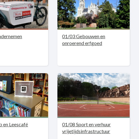
ndernemen
01/03 Gebouwen en
onroerend erfgoed
b en Leescafé
01/08 Sport en verhuur
vrijetijdsinfrastructuur