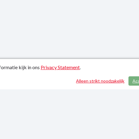
ormatie kijk in ons
Privacy Statement
.
atiedatum: 21-01-2022
Alleen strikt noodzakelijk
Ac
y Statement
p