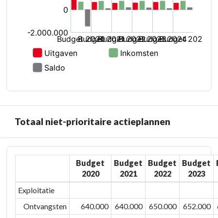
Totaal niet-prioritaire actieplannen
Terug
Budget
Budget
Budget
Budget
naar
2020
2021
2022
2023
navigatie
-
Exploitatie
01/01
Ontvangsten
640.000
640.000
650.000
652.000
Leven,