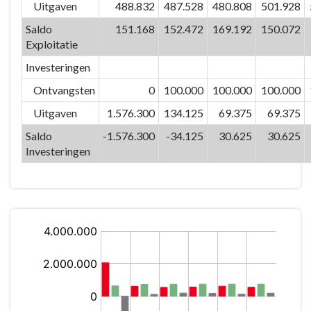
Ruimte
Uitgaven
488.832
487.528
480.808
501.928
en
Saldo
151.168
152.472
169.192
150.072
Omgeving
Exploitatie
-
Investeringen
Totaal
niet-
Ontvangsten
0
100.000
100.000
100.000
prioritaire
Uitgaven
1.576.300
134.125
69.375
69.375
actieplannen
Saldo
-1.576.300
-34.125
30.625
30.625
Investeringen