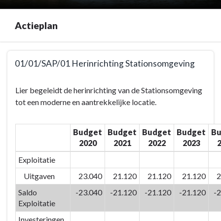
Actieplan
Terug
01/01/SAP/01 Herinrichting Stationsomgeving
naar
navigatie
Terug
Lier begeleidt de herinrichting van de Stationsomgeving
-
naar
tot een moderne en aantrekkelijke locatie.
01/01
navigatie
Leven,
-
Ruimte
01/01
Budget
Budget
Budget
Budget
Bu
en
Leven,
2020
2021
2022
2023
Omgeving
Ruimte
Exploitatie
-
en
Actieplan
Uitgaven
23.040
21.120
21.120
21.120
2
Omgeving
-
Saldo
-23.040
-21.120
-21.120
-21.120
-
Actieplan
Exploitatie
-
Investeringen