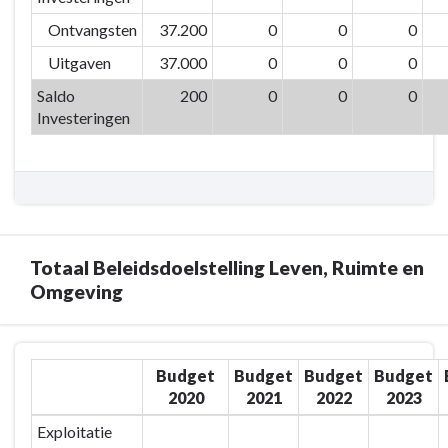
01/01/SAP/01
Herinrichting
Ontvangsten
37.200
0
0
0
Stationsomgeving
Uitgaven
37.000
0
0
0
Saldo
200
0
0
0
Investeringen
Totaal Beleidsdoelstelling Leven, Ruimte en
Omgeving
Terug
Budget
Budget
Budget
Budget
naar
2020
2021
2022
2023
navigatie
-
Exploitatie