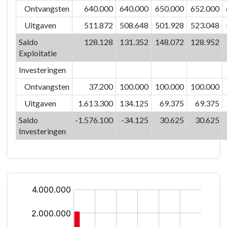
01/01
Ontvangsten
640.000
640.000
650.000
652.000
Leven,
Ruimte
Uitgaven
511.872
508.648
501.928
523.048
en
Saldo
128.128
131.352
148.072
128.952
Omgeving
Exploitatie
-
Investeringen
Totaal
Beleidsdoelstelling
Ontvangsten
37.200
100.000
100.000
100.000
Leven,
Uitgaven
1.613.300
134.125
69.375
69.375
Ruimte
Saldo
-1.576.100
-34.125
30.625
30.625
en
Investeringen
Omgeving