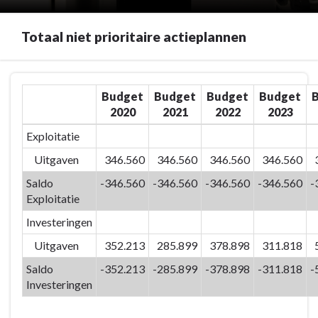
Totaal niet prioritaire actieplannen
Terug
Budget
Budget
Budget
Budget
naar
2020
2021
2022
2023
navigatie
-
Exploitatie
01/20
Uitgaven
346.560
346.560
346.560
346.560
Facility
management
Saldo
-346.560
-346.560
-346.560
-346.560
-
Exploitatie
-
Totaal
Investeringen
niet
Uitgaven
352.213
285.899
378.898
311.818
prioritaire
actieplannen
Saldo
-352.213
-285.899
-378.898
-311.818
-
Investeringen