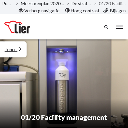
Publicaties
>
Meerjarenplan 2020-2025 - December 2019
>
De strategische nota
>
01/20 Facility management
Naar hoofdinhoud
Verberg navigatie
Hoog contrast
Bijlagen
Tonen
01/20 Facility management