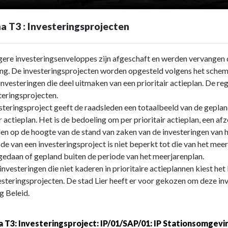
 T3 : Investeringsprojecten
ere investeringsenveloppes zijn afgeschaft en werden vervangen d
ing. De investeringsprojecten worden opgesteld volgens het sche
investeringen die deel uitmaken van een prioritair actieplan. De 
teringsprojecten.
steringsproject geeft de raadsleden een totaalbeeld van de gepla
ir actieplan. Het is de bedoeling om per prioritair actieplan, een a
en op de hoogte van de stand van zaken van de investeringen van he
projecten
de van een investeringsproject is niet beperkt tot die van het mee
edaan of gepland buiten de periode van het meerjarenplan.
investeringen die niet kaderen in prioritaire actieplannen kiest het
esteringsprojecten. De stad Lier heeft er voor gekozen om deze inv
g Beleid.
projecten
 T3: Investeringsproject: IP/01/SAP/01: IP Stationsomgevin