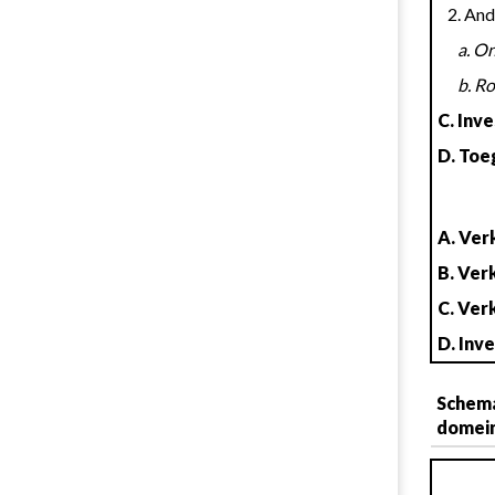
   2. 
     
     
C. Inv
D. Toe
A. Ver
B. Ver
C. Ver
D. Inv
Schema
domein