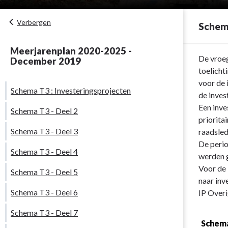
Verbergen
Schema
Meerjarenplan 2020-2025 -
Terug
De vroeg
December 2019
naar
toelicht
navigatie
voor de 
Schema T3 : Investeringsprojecten
-
de inves
Schema
Een inve
Schema T3 - Deel 2
T3
priorita
Schema T3 - Deel 3
:
raadsled
Investerings
De perio
Schema T3 - Deel 4
-
werden g
Schema
Voor de 
Schema T3 - Deel 5
T3
naar inv
Schema T3 - Deel 6
:
IP Overi
Investerings
Schema T3 - Deel 7
Schema