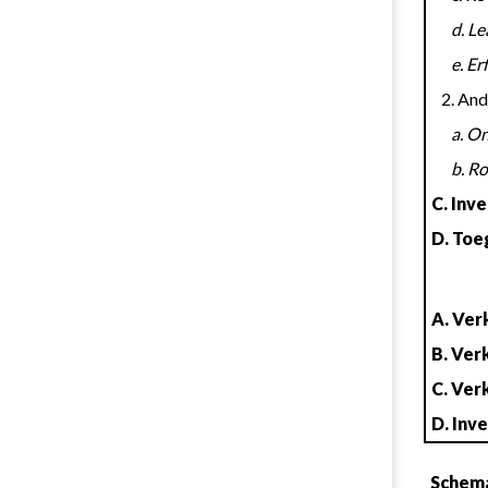
     
      e.
   2. 
     
     
C. Inv
D. Toe
A. Ver
B. Ver
C. Ver
D. Inv
Schema