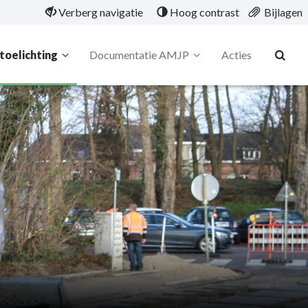
Verberg navigatie
Hoog contrast
Bijlagen
toelichting
Documentatie AMJP
Acties