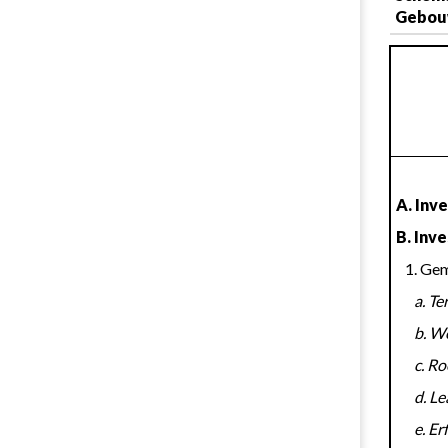
Gebouw
A. Inve
B. Inv
   1. 
     
     
     
     
      e.