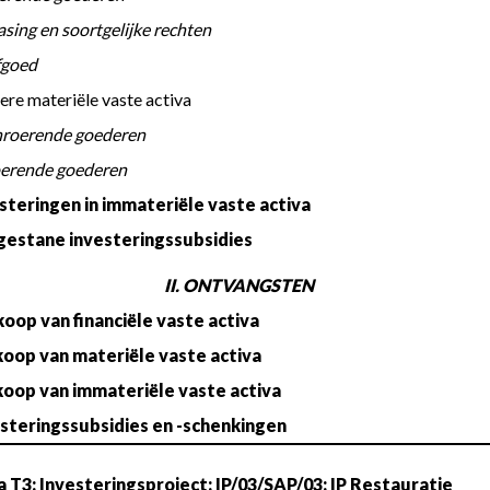
 d. Leasing en soortgelijke rechten
 Erfgoed
Andere materiële vaste activa
 a. Onroerende goederen
 b. Roerende goederen
esteringen in immateriële vaste activa
gestane investeringssubsidies
II. ONTVANGSTEN
koop van financiële vaste activa
koop van materiële vaste activa
koop van immateriële vaste activa
esteringssubsidies en -schenkingen
 T3: Investeringsproject: IP/03/SAP/03: IP Restauratie 