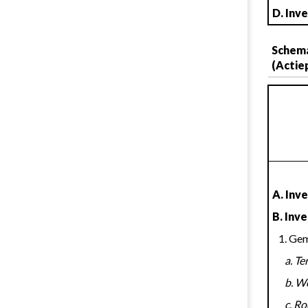
D. Inv
Schema
(Actie
A. Inve
B. Inv
   1. 
     
     
     