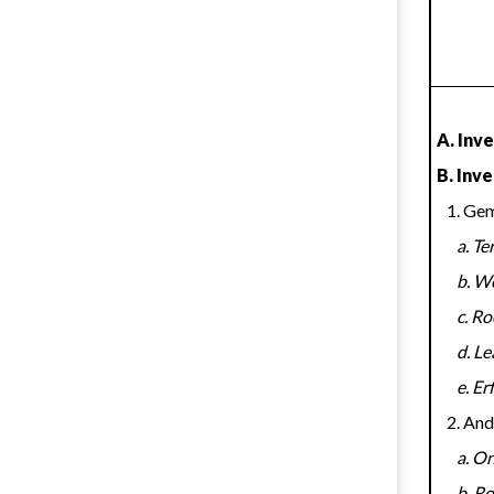
A. Inve
B. Inv
   1. 
     
     
     
     
      e.
   2. 
     
     