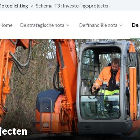
e toelichting
>
Schema T3 : Investeringsprojecten
Home
De strategische nota
De financiële nota
De 
jecten