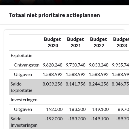
Totaal niet prioritaire actieplannen
Terug
Budget
Budget
Budget
Budge
naar
2020
2021
2022
2023
navigatie
-
Exploitatie
01/12
Ontvangsten
9.628.248
9.730.748
9.833.248
9.935.7
Ouderenzorg
-
Uitgaven
1.588.992
1.588.992
1.588.992
1.588.9
Totaal
Saldo
8.039.256
8.141.756
8.244.256
8.346.7
niet
Exploitatie
prioritaire
Investeringen
actieplannen
Uitgaven
192.000
183.300
149.100
89.7
Saldo
-192.000
-183.300
-149.100
-89.7
Investeringen