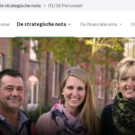
De strategische nota
>
01/18 Personeel
ome
De strategische nota
De financiële nota
D