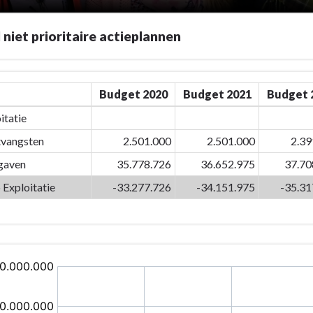
 niet prioritaire actieplannen
Budget 2020
Budget 2021
Budget 
itatie
vangsten
2.501.000
2.501.000
2.39
gaven
35.778.726
36.652.975
37.70
 Exploitatie
-33.277.726
-34.151.975
-35.31