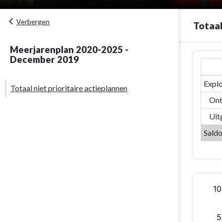
Verbergen
Totaal
Meerjarenplan 2020-2025 -
Terug
December 2019
naar
navigatie
Explo
Totaal niet prioritaire actieplannen
-
Ont
01/18
Personeel
Uit
-
Saldo
Totaal
niet
prioritaire
actieplannen