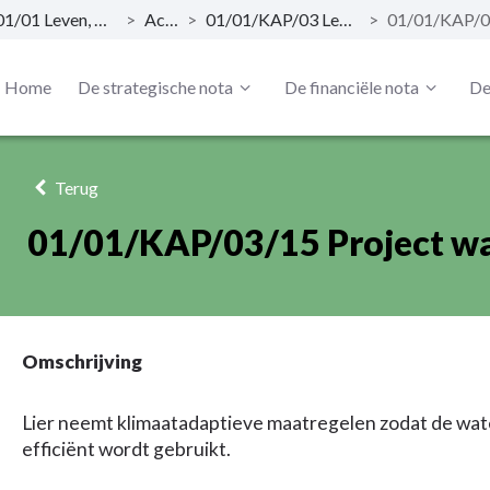
01/01 Leven, Ruimte en Omgeving
>
Actieplan
>
01/01/KAP/03 Leven, Ruimte en Omgeving
>
Home
De strategische nota
De financiële nota
De
Terug
01/01/KAP/03/15 Project w
Omschrijving
Lier neemt klimaatadaptieve maatregelen zodat de wat
efficiënt wordt gebruikt.