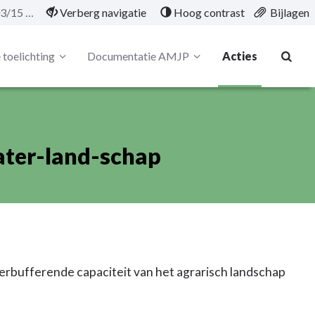
01/01/KAP/03/15 Project water-land-schap
Verberg navigatie
Hoog contrast
Bijlagen
 toelichting
Documentatie AMJP
Acties
ater-land-schap
erbufferende capaciteit van het agrarisch landschap