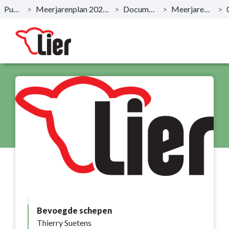
Publicaties
>
Meerjarenplan 2020-2025 - December 2019
>
Documentatie AMJP
>
Meerjarenplan Overzicht
>
Naar hoofdinhoud
Bevoegde schepen
Thierry Suetens