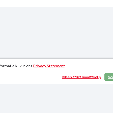
ormatie kijk in ons
Privacy Statement
.
atiedatum: 21-01-2022
Alleen strikt noodzakelijk
Ac
y Statement
p