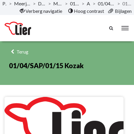
Publicaties
>
Meerjarenplan 2020-2025 - December 2019
>
Documentatie AMJP
>
Meerjarenplan Overzicht
>
01/04 Openbaar domein
>
Actieplan
>
01/04/SAP/01 Investeringen openbaar domein
>
01/04/SAP/01/15 Kozak
Naar hoofdinhoud
Verberg navigatie
Hoog contrast
Bijlagen
Terug
01/04/SAP/01/15 Kozak