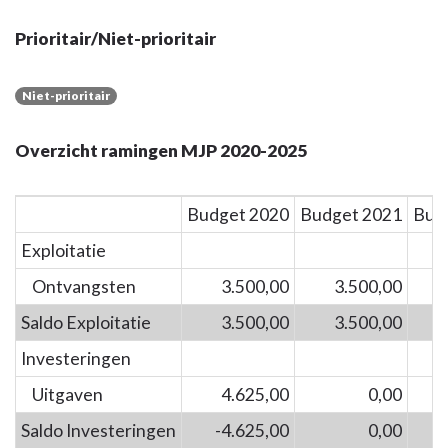
Prioritair/Niet-prioritair
Niet-prioritair
Overzicht ramingen MJP 2020-2025
Budget 2020
Budget 2021
Bud
Exploitatie
Ontvangsten
3.500,00
3.500,00
Saldo Exploitatie
3.500,00
3.500,00
Investeringen
Uitgaven
4.625,00
0,00
Saldo Investeringen
-4.625,00
0,00