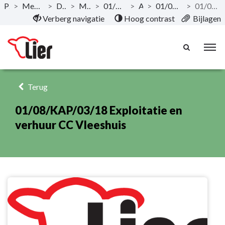
Publicaties
>
Meerjarenplan 2020-2025 - December 2019
>
Documentatie AMJP
>
Meerjarenplan Overzicht
>
01/08 Sport en verhuur vrijetijdsinfrastructuur
>
Actieplan
>
01/08/KAP/03 Sport en Verhuur vrijetijdsinfrastructuur
>
01/08/KAP/03/18 Exploitatie en verhuur CC Vleeshuis
Naar hoofdinhoud
Verberg navigatie
Hoog contrast
Bijlagen
Terug
01/08/KAP/03/18 Exploitatie en
verhuur CC Vleeshuis