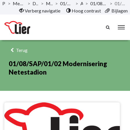
Publicaties
>
Meerjarenplan 2020-2025 - December 2019
>
Documentatie AMJP
>
Meerjarenplan Overzicht
>
01/08 Sport en verhuur vrijetijdsinfrastructuur
>
Actieplan
>
01/08/SAP/01 Opwaarderen sport en vrije tijdsinfrastructuur
>
01/08/SAP/01/02 Modernisering Netestadion
Naar hoofdinhoud
Verberg navigatie
Hoog contrast
Bijlagen
Terug
01/08/SAP/01/02 Modernisering
Netestadion