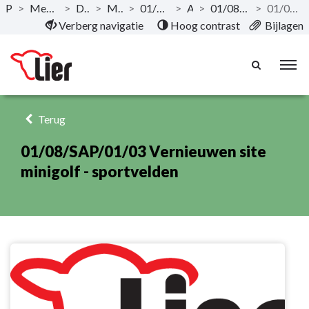
Publicaties
>
Meerjarenplan 2020-2025 - December 2019
>
Documentatie AMJP
>
Meerjarenplan Overzicht
>
01/08 Sport en verhuur vrijetijdsinfrastructuur
>
Actieplan
>
01/08/SAP/01 Opwaarderen sport en vrije tijdsinfrastructuur
>
01/08/SAP/01/03 Vernieuwen site minigolf - sportvelden
Naar hoofdinhoud
Verberg navigatie
Hoog contrast
Bijlagen
Terug
01/08/SAP/01/03 Vernieuwen site
minigolf - sportvelden