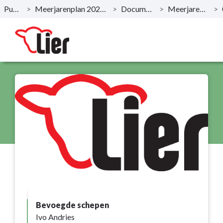
Publicaties
>
Meerjarenplan 2020-2025 - December 2019
>
Documentatie AMJP
>
Meerjarenplan Overzicht
>
Naar hoofdinhoud
Bevoegde schepen
Ivo Andries