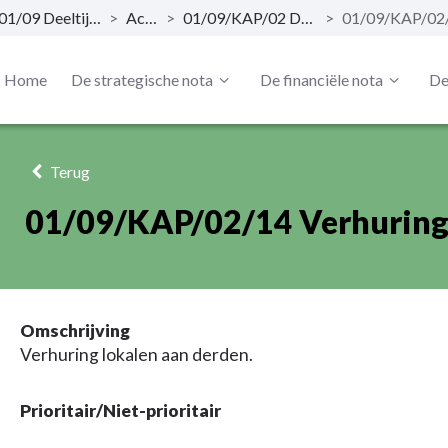
01/09 Deeltijds kunstonderwijs
>
Actieplan
>
01/09/KAP/02 Deeltijds Kunstonderwijs
>
Home
De strategische nota
De financiële nota
De
Terug
01/09/KAP/02/14 Verhuring 
Omschrijving
Verhuring lokalen aan derden.
Prioritair/Niet-prioritair