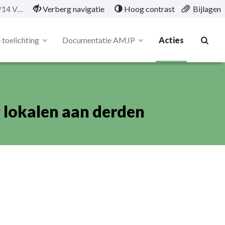
01/09/KAP/02/14 Verhuring lokalen aan derden
Verberg navigatie
Hoog contrast
Bijlagen
 toelichting
Documentatie AMJP
Acties
lokalen aan derden