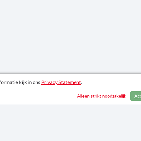
ormatie kijk in ons
Privacy Statement
.
atiedatum: 21-01-2022
Alleen strikt noodzakelijk
Ac
y Statement
p