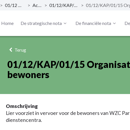
>
01/12 Ouderenzorg
>
Actieplan
>
01/12/KAP/01 Ouderenzorg
>
Home
De strategische nota
De financiële nota
De
Terug
01/12/KAP/01/15 Organisati
bewoners
Omschrijving
Lier voorziet in vervoer voor de bewoners van WZC Pa
dienstencentra.