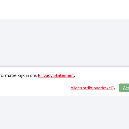
ormatie kijk in ons
Privacy Statement
.
atiedatum: 21-01-2022
Alleen strikt noodzakelijk
Ac
y Statement
p