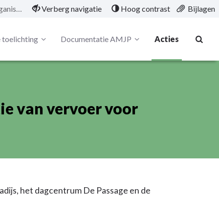
01/12/KAP/01/15 Organisatie van vervoer voor bewoners
Verberg navigatie
Hoog contrast
Bijlagen
 toelichting
Documentatie AMJP
Acties
e van vervoer voor
radijs, het dagcentrum De Passage en de