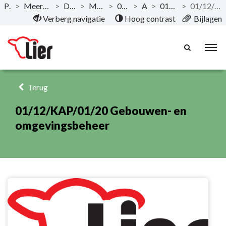
Publicaties
>
Meerjarenplan 2020-2025 - December 2019
>
Documentatie AMJP
>
Meerjarenplan Overzicht
>
01/12 Ouderenzorg
>
Actieplan
>
01/12/KAP/01 Ouderenzorg
>
01/12/KAP/01/20 Gebouwen- en omgevingsbeheer
Naar hoofdinhoud
Verberg navigatie
Hoog contrast
Bijlagen
Terug
01/12/KAP/01/20 Gebouwen- en
omgevingsbeheer