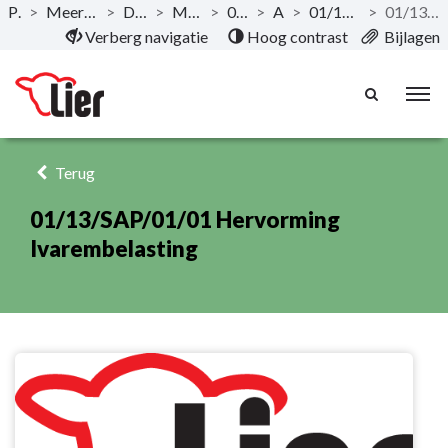
Publicaties
>
Meerjarenplan 2020-2025 - December 2019
>
Documentatie AMJP
>
Meerjarenplan Overzicht
>
01/13 Afvalbeleid
>
Actieplan
>
01/13/SAP/01 Optimalisering afvalophaling
>
01/13/SAP/01/01 Hervorming Ivarembelasting
Naar hoofdinhoud
Verberg navigatie
Hoog contrast
Bijlagen
Terug
01/13/SAP/01/01 Hervorming
Ivarembelasting