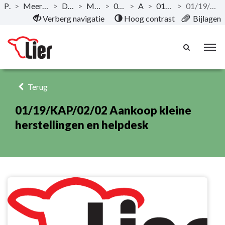
Publicaties
>
Meerjarenplan 2020-2025 - December 2019
>
Documentatie AMJP
>
Meerjarenplan Overzicht
>
01/19 Strategie & IT
>
Actieplan
>
01/19/KAP/02 Strategie & IT
>
01/19/KAP/02/02 Aankoop kleine herstellingen en helpdesk
Naar hoofdinhoud
Verberg navigatie
Hoog contrast
Bijlagen
Terug
01/19/KAP/02/02 Aankoop kleine
herstellingen en helpdesk