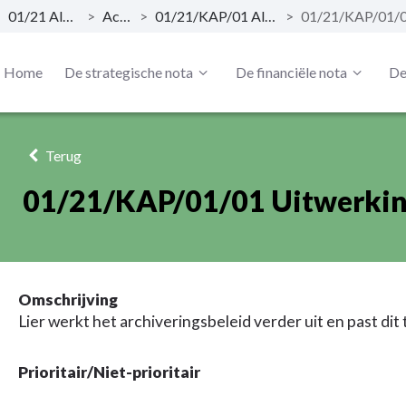
>
01/21 Algemene zaken
>
Actieplan
>
01/21/KAP/01 Algemene zaken Archief
>
Home
De strategische nota
De financiële nota
De
Terug
01/21/KAP/01/01 Uitwerking
Omschrijving
Lier werkt het archiveringsbeleid verder uit en past dit 
Prioritair/Niet-prioritair