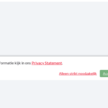
ormatie kijk in ons
Privacy Statement
.
atiedatum: 21-01-2022
Alleen strikt noodzakelijk
Ac
y Statement
p