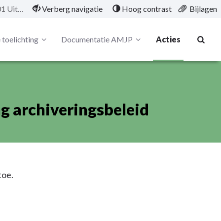
01/21/KAP/01/01 Uitwerking archiveringsbeleid
Verberg navigatie
Hoog contrast
Bijlagen
 toelichting
Documentatie AMJP
Acties
 archiveringsbeleid
toe.