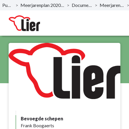
Publicaties
>
Meerjarenplan 2020-2025 - December 2019
>
Documentatie AMJP
>
Meerjarenplan Overzicht
Naar hoofdinhoud
Bevoegde schepen
Frank Boogaerts